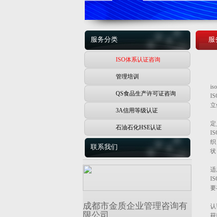
服务分类
服
ISO体系认证咨询
管理培训
i
QS食品生产许可证咨询
‌
立
3A信用等级认证
定
石油石化HSE认证
I
织
联系我们
状
适
I
要
成都市金质企业管理咨询有
认
限公司
获